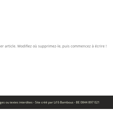
er article. Modifiez où supprimez-le, puis commencez à écrire !
es ou textes interdites - Site créé par Lil'ô Bambous - BE 0844 897 021