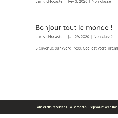
par
NicNocaster
|
Fév 3, 2020
|
Non classé
Bonjour tout le monde !
par
NicNocaster
|
Jan 29, 2020
|
Non classé
Bienvenue sur WordPress. Ceci est votre premi
Tous droits réservés Lil'ô Bambous - Reproduction d'imag