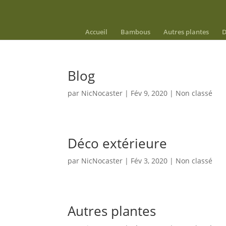
Accueil
Bambous
Autres plantes
D
Blog
par
NicNocaster
|
Fév 9, 2020
|
Non classé
Déco extérieure
par
NicNocaster
|
Fév 3, 2020
|
Non classé
Autres plantes