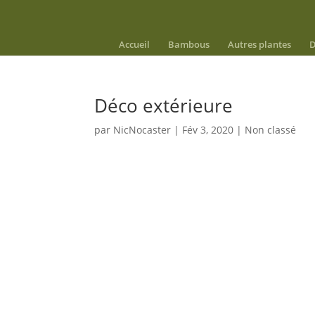
Accueil
Bambous
Autres plantes
D
Déco extérieure
par
NicNocaster
|
Fév 3, 2020
|
Non classé